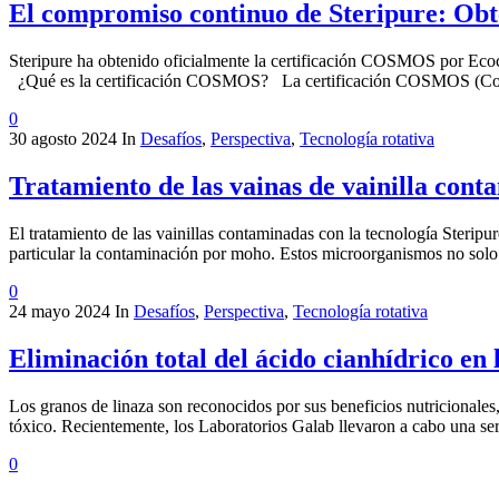
El compromiso continuo de Steripure: Ob
Steripure ha obtenido oficialmente la certificación COSMOS por Ecoce
¿Qué es la certificación COSMOS? La certificación COSMOS (Cos
0
30 agosto 2024
In
Desafíos
,
Perspectiva
,
Tecnología rotativa
Tratamiento de las vainas de vainilla con
El tratamiento de las vainillas contaminadas con la tecnología Steri
particular la contaminación por moho. Estos microorganismos no solo pu
0
24 mayo 2024
In
Desafíos
,
Perspectiva
,
Tecnología rotativa
Eliminación total del ácido cianhídrico en l
Los granos de linaza son reconocidos por sus beneficios nutricionale
tóxico. Recientemente, los Laboratorios Galab llevaron a cabo una seri
0