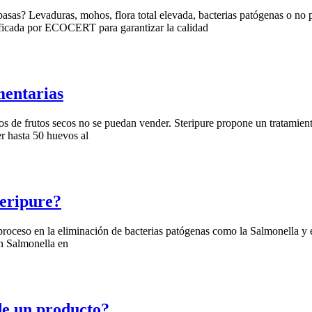
asas? Levaduras, mohos, flora total elevada, bacterias patógenas o no
tificada por ECOCERT para garantizar la calidad
mentarias
s de frutos secos no se puedan vender. Steripure propone un tratamiento r
er hasta 50 huevos al
teripure?
ro proceso en la eliminación de bacterias patógenas como la Salmonella y
n Salmonella en
de un producto?