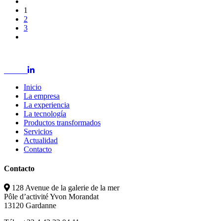
1
2
3
Inicio
La empresa
La experiencia
La tecnología
Productos transformados
Servicios
Actualidad
Contacto
Contacto
128 Avenue de la galerie de la mer
Pôle d’activité Yvon Morandat
13120 Gardanne