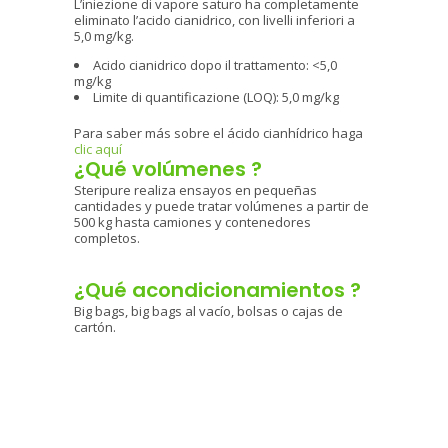
L’iniezione di vapore saturo ha completamente
eliminato l’acido cianidrico, con livelli inferiori a
5,0 mg/kg.
Acido cianidrico dopo il trattamento: <5,0
mg/kg
Limite di quantificazione (LOQ): 5,0 mg/kg
Para saber más sobre el ácido cianhídrico haga
clic aquí
¿Qué volúmenes ?
Steripure realiza ensayos en pequeñas
cantidades y puede tratar volúmenes a partir de
500 kg hasta camiones y contenedores
completos.
¿Qué acondicionamientos ?
Big bags, big bags al vacío, bolsas o cajas de
cartón.