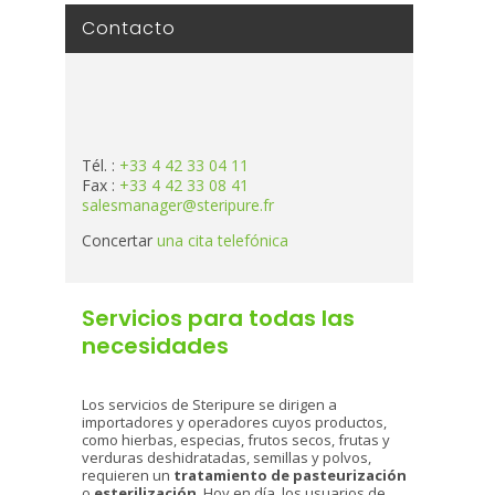
Contacto
Tél. :
+33 4 42 33 04 11
Fax :
+33 4 42 33 08 41
salesmanager@steripure.fr
Concertar
una cita telefónica
Servicios para todas las
necesidades
Los servicios de Steripure se dirigen a
importadores y operadores cuyos productos,
como hierbas, especias, frutos secos, frutas y
verduras deshidratadas, semillas y polvos,
requieren un
tratamiento de pasteurización
o
esterilización
. Hoy en día, los usuarios de