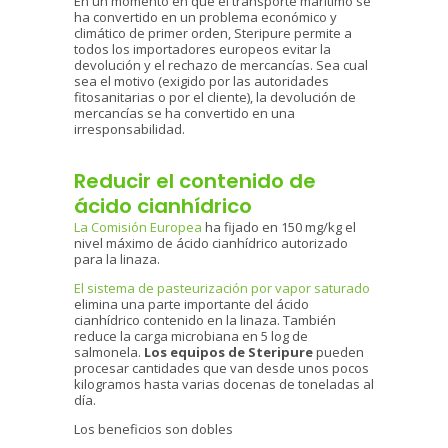
En un momento en que el transporte marítimo se
ha convertido en un problema económico y
climático de primer orden, Steripure permite a
todos los importadores europeos evitar la
devolución y el rechazo de mercancías. Sea cual
sea el motivo (exigido por las autoridades
fitosanitarias o por el cliente), la devolución de
mercancías se ha convertido en una
irresponsabilidad.
Reducir el contenido de
ácido cianhídrico
La Comisión Europea
ha fijado en 150 mg/kg el
nivel máximo de ácido cianhídrico autorizado
para la linaza.
El sistema de pasteurización por vapor saturado
elimina una parte importante del ácido
cianhídrico contenido en la linaza. También
reduce la carga microbiana en 5 log de
salmonela.
Los equipos de Steripure
pueden
procesar cantidades que van desde unos pocos
kilogramos hasta varias docenas de toneladas al
día.
Los beneficios son dobles