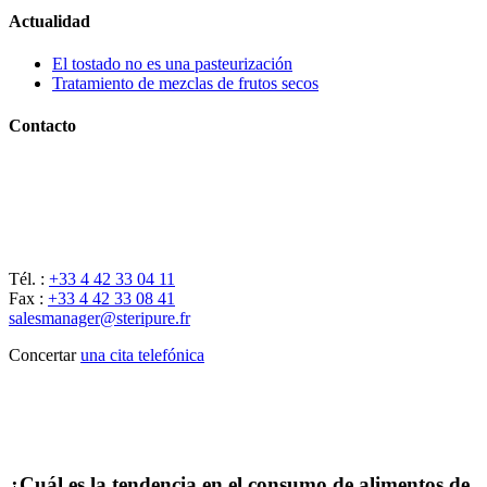
Actualidad
El tostado no es una pasteurización
Tratamiento de mezclas de frutos secos
Contacto
Tél. :
+33 4 42 33 04 11
Fax :
+33 4 42 33 08 41
salesmanager@steripure.fr
Concertar
una cita telefónica
¿Cuál es la tendencia en el consumo de alimentos de