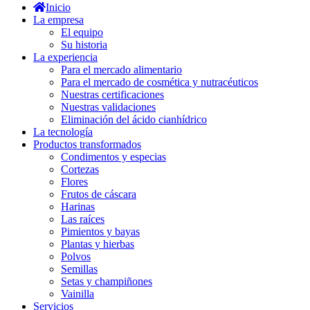
Inicio
La empresa
El equipo
Su historia
La experiencia
Para el mercado alimentario
Para el mercado de cosmética y nutracéuticos
Nuestras certificaciones
Nuestras validaciones
Eliminación del ácido cianhídrico
La tecnología
Productos transformados
Condimentos y especias
Cortezas
Flores
Frutos de cáscara
Harinas
Las raíces
Pimientos y bayas
Plantas y hierbas
Polvos
Semillas
Setas y champiñones
Vainilla
Servicios