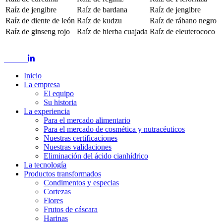
Raíz de jengibre
Raíz de bardana
Raíz de jengibre
Raíz de diente de león
Raíz de kudzu
Raíz de rábano negro
Raíz de ginseng rojo
Raíz de hierba cuajada
Raíz de eleuterococo
Inicio
La empresa
El equipo
Su historia
La experiencia
Para el mercado alimentario
Para el mercado de cosmética y nutracéuticos
Nuestras certificaciones
Nuestras validaciones
Eliminación del ácido cianhídrico
La tecnología
Productos transformados
Condimentos y especias
Cortezas
Flores
Frutos de cáscara
Harinas