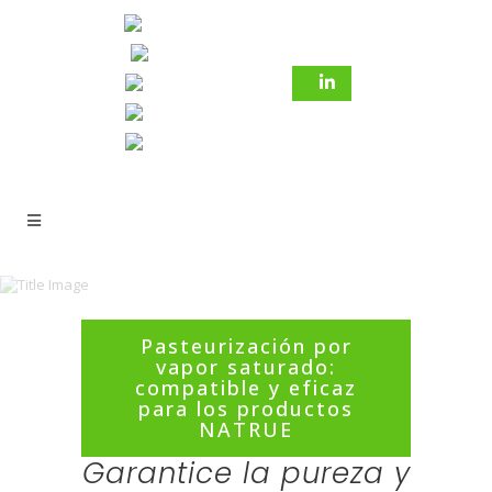
Pasteurización por
Pasteurización por vapor
vapor saturado:
saturado: compatible y
compatible y eficaz
eficaz para los productos
para los productos
NATRUE
NATRUE
Garantice la pureza y