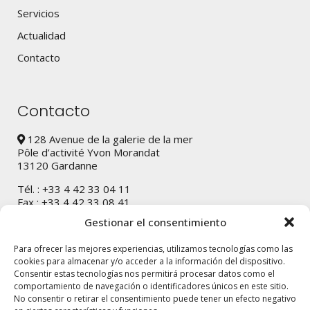
Servicios
Actualidad
Contacto
Contacto
128 Avenue de la galerie de la mer
Pôle d’activité Yvon Morandat
13120 Gardanne
Tél. : +33 4 42 33 04 11
Fax : +33 4 42 33 08 41
Gestionar el consentimiento
Contacte nos
Para ofrecer las mejores experiencias, utilizamos tecnologías como las
cookies para almacenar y/o acceder a la información del dispositivo.
Consentir estas tecnologías nos permitirá procesar datos como el
¿Necesitas una prueba?
comportamiento de navegación o identificadores únicos en este sitio.
No consentir o retirar el consentimiento puede tener un efecto negativo
¡Contáctanos ahora mismo!